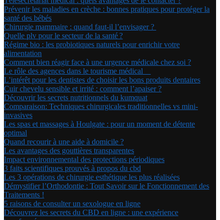
Télésecrétariat médical : quels avantages de le contacter ?
Prévenir les maladies en crèche : bonnes pratiques pour protéger la
santé des bébés
Chirurgie mammaire : quand faut-il l’envisager ?
Quelle plv pour le secteur de la santé ?
Régime bio : les probiotiques naturels pour enrichir votre
alimentation
Comment bien réagir face à une urgence médicale chez soi ?
Le rôle des agences dans le tourisme médical
L’intérêt pour les dentistes de choisir les bons produits dentaires
Cuir chevelu sensible et irrité : comment l’apaiser ?
Découvrir les secrets nutritionnels du kumquat
Comparaison: Techniques chirurgicales traditionnelles vs mini-
invasives
Les spas et massages à Houlgate : pour un moment de détente
optimal
Quand recourir à une aide à domicile ?
Les avantages des gouttières transparentes
Impact environnemental des protections périodiques
3 faits scientifiques prouvés à propos du cbd
Les 3 opérations de chirurgie esthétique les plus réalisées
Démystifier l’Orthodontie : Tout Savoir sur le Fonctionnement des
Traitements !
5 raisons de consulter un sexologue en ligne
Découvrez les secrets du CBD en ligne : une expérience