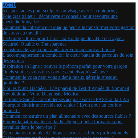
ACTU
5 étapes faciles pour sculpter son visage avec le contouring
Foie gras traiteur : découverte et conseils pour savourer une
spécialité française
Comment la cohérence cardiaque peut-elle transformer votre gestion
du stress au travail ?
Le Guide Ultime pour Choisir sa Boutique de CBD en Ligne :
Sécurité, Qualité et Transparence
5 postures de yoga pour améliorer votre posture au bureau
L’accompagnement à domicile : le cœur battant du parcours de soin
des seniors
Inspiration en ligne : trouver le prénom parfait pour votre garçon
Quels sont les soins du visage essentiels après 40 ans ?
Comment le yoga peut vous aider à mieux gérer le stress au
quotidien ?
Fini les Nuits Hachées : L’Appareil de Test d’Apnée du Sommeil
Révolutionne Votre Diagnostic Médical
Terminale Santé : consolider ses acquis avant le PASS ou la LAS
Pourquoi choisir une résidence senior à Lyon pour un confort
optimal ?
Comment construire un plan alimentaire avec des sources fiables ?
Étudier la naturopathie ou la diététique : quelle formation pour
travailler dans le bien-être ?
Alimentation durable et éthique : former les futurs professionnels