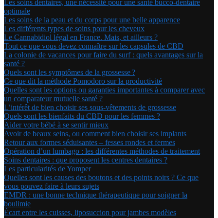
Les soins dentaires, une nécessité pour une santé bucco-dentaire
optimale
Les soins de la peau et du corps pour une belle apparence
Les différents types de soins pour les cheveux
Le Cannabidiol légal en France. Mais, et ailleurs ?
Tout ce que vous devez connaître sur les capsules de CBD
La colonie de vacances pour faire du surf : quels avantages sur la
santé ?
Quels sont les symptômes de la grossesse ?
Ce que dit la méthode Pomodoro sur la productivité
Quelles sont les options ou garanties importantes à comparer avec
un comparateur mutuelle santé ?
L’intérêt de bien choisir ses sous-vêtements de grossesse
Quels sont les bienfaits du CBD pour les femmes ?
Aider votre bébé à se sentir mieux
Avoir de beaux seins, ou comment bien choisir ses implants
Retour aux formes séduisantes – fesses rondes et fermes
Opération d’un lumbago : les différentes méthodes de traitement
Soins dentaires : que proposent les centres dentaires ?
Les particularités de Yomper
Quelles sont les causes des boutons et des points noirs ? Ce que
vous pouvez faire à leurs sujets
EMDR : une bonne technique thérapeutique pour soigner la
boulimie
Écart entre les cuisses, liposuccion pour jambes modèles