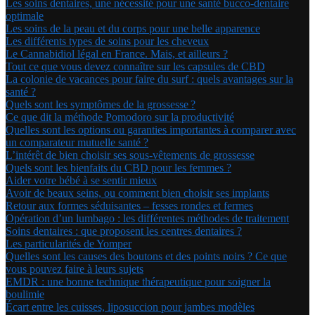
Les soins dentaires, une nécessité pour une santé bucco-dentaire
optimale
Les soins de la peau et du corps pour une belle apparence
Les différents types de soins pour les cheveux
Le Cannabidiol légal en France. Mais, et ailleurs ?
Tout ce que vous devez connaître sur les capsules de CBD
La colonie de vacances pour faire du surf : quels avantages sur la
santé ?
Quels sont les symptômes de la grossesse ?
Ce que dit la méthode Pomodoro sur la productivité
Quelles sont les options ou garanties importantes à comparer avec
un comparateur mutuelle santé ?
L’intérêt de bien choisir ses sous-vêtements de grossesse
Quels sont les bienfaits du CBD pour les femmes ?
Aider votre bébé à se sentir mieux
Avoir de beaux seins, ou comment bien choisir ses implants
Retour aux formes séduisantes – fesses rondes et fermes
Opération d’un lumbago : les différentes méthodes de traitement
Soins dentaires : que proposent les centres dentaires ?
Les particularités de Yomper
Quelles sont les causes des boutons et des points noirs ? Ce que
vous pouvez faire à leurs sujets
EMDR : une bonne technique thérapeutique pour soigner la
boulimie
Écart entre les cuisses, liposuccion pour jambes modèles