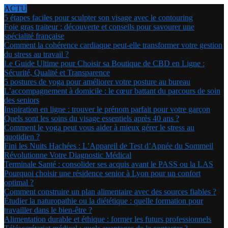
ACTU
5 étapes faciles pour sculpter son visage avec le contouring
Foie gras traiteur : découverte et conseils pour savourer une
spécialité française
Comment la cohérence cardiaque peut-elle transformer votre gestion
du stress au travail ?
Le Guide Ultime pour Choisir sa Boutique de CBD en Ligne :
Sécurité, Qualité et Transparence
5 postures de yoga pour améliorer votre posture au bureau
L’accompagnement à domicile : le cœur battant du parcours de soin
des seniors
Inspiration en ligne : trouver le prénom parfait pour votre garçon
Quels sont les soins du visage essentiels après 40 ans ?
Comment le yoga peut vous aider à mieux gérer le stress au
quotidien ?
Fini les Nuits Hachées : L’Appareil de Test d’Apnée du Sommeil
Révolutionne Votre Diagnostic Médical
Terminale Santé : consolider ses acquis avant le PASS ou la LAS
Pourquoi choisir une résidence senior à Lyon pour un confort
optimal ?
Comment construire un plan alimentaire avec des sources fiables ?
Étudier la naturopathie ou la diététique : quelle formation pour
travailler dans le bien-être ?
Alimentation durable et éthique : former les futurs professionnels