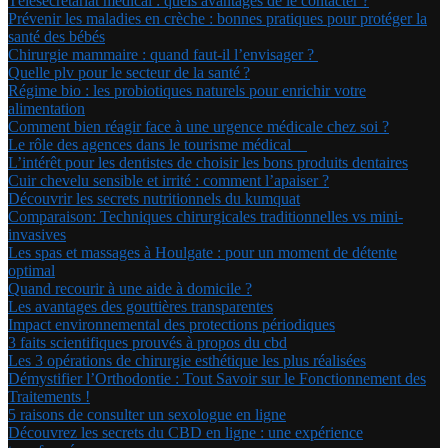
Télésecrétariat médical : quels avantages de le contacter ?
Prévenir les maladies en crèche : bonnes pratiques pour protéger la
santé des bébés
Chirurgie mammaire : quand faut-il l’envisager ?
Quelle plv pour le secteur de la santé ?
Régime bio : les probiotiques naturels pour enrichir votre
alimentation
Comment bien réagir face à une urgence médicale chez soi ?
Le rôle des agences dans le tourisme médical
L’intérêt pour les dentistes de choisir les bons produits dentaires
Cuir chevelu sensible et irrité : comment l’apaiser ?
Découvrir les secrets nutritionnels du kumquat
Comparaison: Techniques chirurgicales traditionnelles vs mini-
invasives
Les spas et massages à Houlgate : pour un moment de détente
optimal
Quand recourir à une aide à domicile ?
Les avantages des gouttières transparentes
Impact environnemental des protections périodiques
3 faits scientifiques prouvés à propos du cbd
Les 3 opérations de chirurgie esthétique les plus réalisées
Démystifier l’Orthodontie : Tout Savoir sur le Fonctionnement des
Traitements !
5 raisons de consulter un sexologue en ligne
Découvrez les secrets du CBD en ligne : une expérience