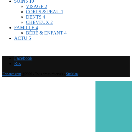
SOINS
10
VISAGE
2
CORPS & PEAU
1
DENTS
4
CHEVEUX
2
FAMILLE
4
BÉBÉ & ENFANT
4
ACTU
5
Facebook
Rss
Plvsante.com
@2020 - Tous droits réservés -
SiteMap