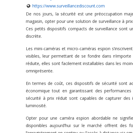
https://www.surveillancediscount.com
De nos jours, la sécurité est une préoccupation maj
magasin, opter pour une solution de surveillance à prix
Ces petits dispositifs compacts de surveillance sont 
discrète.
Les mini-caméras et micro-caméras espion s’inscrivent
visibles, leur permettant de se fondre dans n’importe q
réduite, elles sont facilement installables dans les moind
omniprésente.
En termes de coût, ces dispositifs de sécurité sont ac
économique tout en garantissant des performances 
sécurité à prix réduit sont capables de capturer de
luminosité.
Opter pour une caméra espion abordable ne signifie
disponibles aujourd’hui sur le marché offrent des
l’enregistrement en continu ou l’accès à distance via s