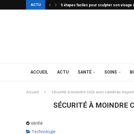
ACTU
5 étapes faciles pour sculpter son visage 
ACCUEIL
ACTU
SANTÉ
SOINS
B
Accueil
Sécurité à moindre coût avec caméras espio
SÉCURITÉ À MOINDRE 
Vérifié
Technologie